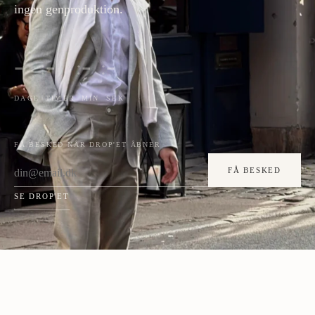
ingen genproduktion.
-
-
-
-
:
:
:
DAGE
TIMER
MIN
SEK
FÅ BESKED NÅR DROP'ET ÅBNER
FÅ BESKED
SE DROP'ET