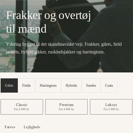
Frakker og overtøj
til mænd
Yderlag bygget til det skandinaviske vejr. Frakker, gilets, field
jackets, hybrid jakker, ruskindsjakker og harringtons.
Gilets
Fields
Harringtons
Hybrids
Suedes
Coats
Classic
Premium
Luksus
Fra 3.000 kr.
Fra 4.000 kr.
Fra 5.000 kr.
Farve
Lejlighed
▾
▾