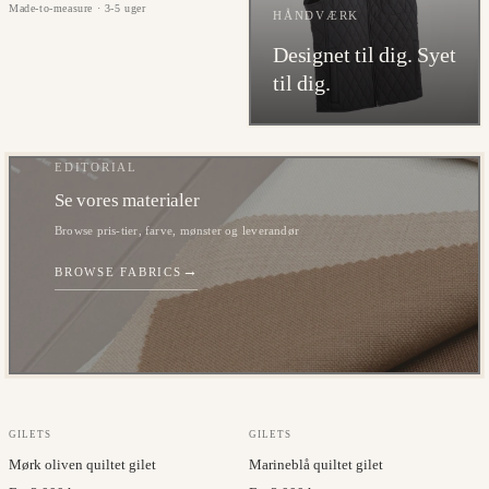
Made-to-measure · 3-5 uger
HÅNDVÆRK
Designet til dig. Syet
til dig.
EDITORIAL
Se vores materialer
Browse pris-tier, farve, mønster og leverandør
→
BROWSE FABRICS
GILETS
GILETS
Mørk oliven quiltet gilet
Marineblå quiltet gilet