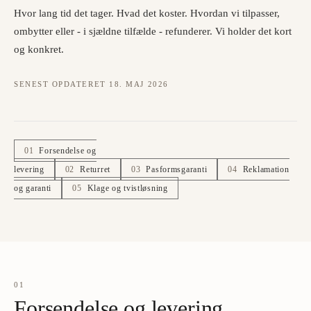
Hvor lang tid det tager. Hvad det koster. Hvordan vi tilpasser,
ombytter eller - i sjældne tilfælde - refunderer. Vi holder det kort
og konkret.
SENEST OPDATERET
18. MAJ 2026
01
Forsendelse og
levering
02
Returret
03
Pasformsgaranti
04
Reklamation
og garanti
05
Klage og tvistløsning
01
Forsendelse og levering