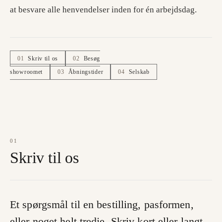
at besvare alle henvendelser inden for én arbejdsdag.
01
Skriv til os
02
Besøg
showroomet
03
Åbningstider
04
Selskab
01
Skriv til os
Et spørgsmål til en bestilling, pasformen,
eller noget helt tredje. Skriv kort eller langt.