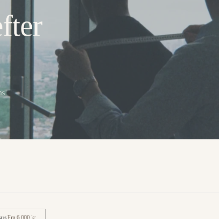
fter
ns
sus
Fra 6.000 kr.