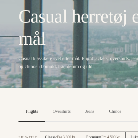
Casual herretøj e
mål
Casual klassikere syet efter mål. Flight jackets, overshirts, jea
og chinos i bomuld, hør, denim og uld.
Flights
Overshirts
Jeans
Chinos
Classic
Fra 3.300 kr.
Premium
Fra 4.500 kr.
Luk
PRIS-TIER