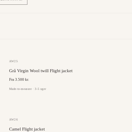
JC COLLECTION
AW25
Grå Virgin Wool twill Flight jacket
Fra 3.500 kr.
Made-to-measure · 3-5 uger
GAZABA
AW26
Camel Flight jacket