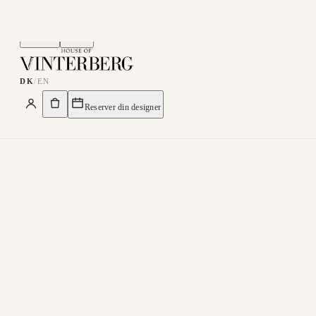
Menu
Søg
DK
/
EN
Reserver din designer