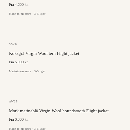
Fra 4.600 kr.
Made-to-measure · 3-5 uger
ANGELICO
SS26
Koksgrå Virgin Wool tern Flight jacket
Fra 5.000 kr.
Made-to-measure · 3-5 uger
DRAGO
AW25
Mørk marineblå Virgin Wool houndstooth Flight jacket
Fra 6.000 kr.
Made-to-measure · 3-5 uger