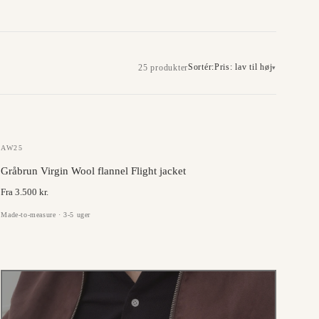
Sortér:
Pris: lav til høj
25 produkter
▾
JC COLLECTION
AW25
Gråbrun Virgin Wool flannel Flight jacket
Fra 3.500 kr.
Made-to-measure · 3-5 uger