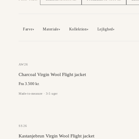
Farve
Materiale
Kollektion
Lejlighed
▾
▾
▾
▾
GAZABA
AW26
Charcoal Virgin Wool Flight jacket
Fra 3.500 kr.
Made-to-measure · 3-5 uger
JC COLLECTION
SS26
Kastanjebrun Virgin Wool Flight jacket