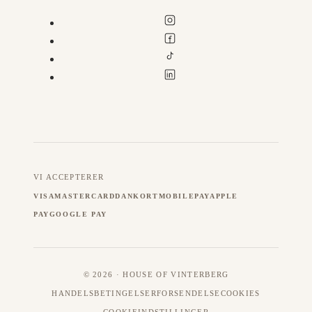
VI ACCEPTERER
VISA
MASTERCARD
DANKORT
MOBILEPAY
APPLE
PAY
GOOGLE PAY
© 2026 · HOUSE OF VINTERBERG
HANDELSBETINGELSER
FORSENDELSE
COOKIES
COOKIEINDSTILLINGER