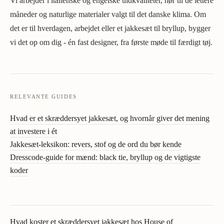
Vi arbejder i italienske og engelske uldkvaliteter, hør til de lettere
måneder og naturlige materialer valgt til det danske klima. Om
det er til hverdagen, arbejdet eller et jakkesæt til bryllup, bygger
vi det op om dig - én fast designer, fra første møde til færdigt tøj.
RELEVANTE GUIDES
Hvad er et skræddersyet jakkesæt, og hvornår giver det mening
at investere i ét
Jakkesæt-leksikon: revers, stof og de ord du bør kende
Dresscode-guide for mænd: black tie, bryllup og de vigtigste
koder
Hvad koster et skræddersyet jakkesæt hos House of