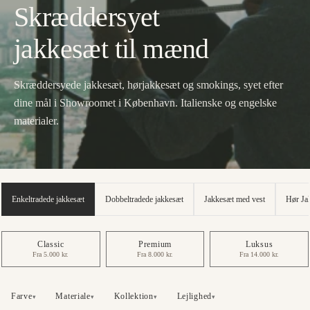
Skræddersyet
jakkesæt til mænd
Skræddersyede jakkesæt, hørjakkesæt og smokings, syet efter
dine mål i Showroomet i København. Italienske og engelske
materialer.
Enkeltradede jakkesæt
Dobbeltradede jakkesæt
Jakkesæt med vest
Hør Ja
Classic
Premium
Luksus
Fra 5.000 kr.
Fra 8.000 kr.
Fra 14.000 kr.
Farve
Materiale
Kollektion
Lejlighed
▾
▾
▾
▾