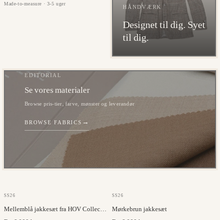
Made-to-measure · 3-5 uger
HÅNDVÆRK
Designet til dig. Syet
til dig.
EDITORIAL
Se vores materialer
Browse pris-tier, farve, mønster og leverandør
→
BROWSE FABRICS
JC COLLECTION
JORGE CARLI
SS26
SS26
Mellemblå jakkesæt fra HOV Collection
Mørkebrun jakkesæt