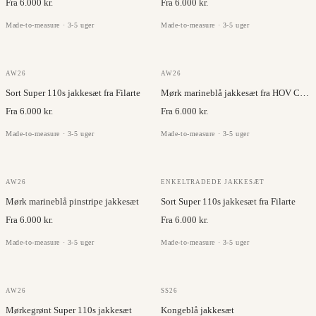
Fra 6.000 kr.
Fra 6.000 kr.
Made-to-measure · 3-5 uger
Made-to-measure · 3-5 uger
JC COLLECTION
FILARTE
AW26
AW26
Sort Super 110s jakkesæt fra Filarte
Mørk marineblå jakkesæt fra HOV Collection
Fra 6.000 kr.
Fra 6.000 kr.
Made-to-measure · 3-5 uger
Made-to-measure · 3-5 uger
JC COLLECTION
FILARTE
AW26
ENKELTRADEDE JAKKESÆT
Mørk marineblå pinstripe jakkesæt
Sort Super 110s jakkesæt fra Filarte
Fra 6.000 kr.
Fra 6.000 kr.
Made-to-measure · 3-5 uger
Made-to-measure · 3-5 uger
VITALE BARBERIS
VITALE BARBERIS
AW26
SS26
Mørkegrønt Super 110s jakkesæt
Kongeblå jakkesæt