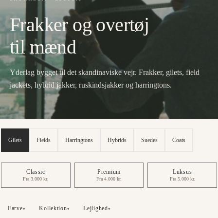
Frakker og overtøj
til mænd
Yderlag bygget til det skandinaviske vejr. Frakker, gilets, field
jackets, hybrid jakker, ruskindsjakker og harringtons.
Gilets
Fields
Harringtons
Hybrids
Suedes
Coats
Classic
Premium
Luksus
Fra 3.000 kr.
Fra 4.000 kr.
Fra 5.000 kr.
Farve
Kollektion
Lejlighed
▾
▾
▾