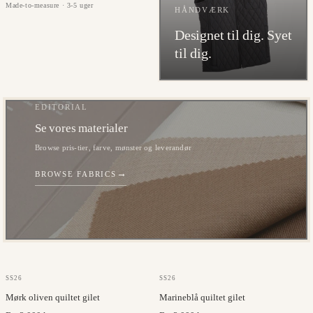
Made-to-measure · 3-5 uger
HÅNDVÆRK
Designet til dig. Syet
til dig.
EDITORIAL
Se vores materialer
Browse pris-tier, farve, mønster og leverandør
→
BROWSE FABRICS
OLMETEX
OLMETEX
SS26
SS26
Mørk oliven quiltet gilet
Marineblå quiltet gilet