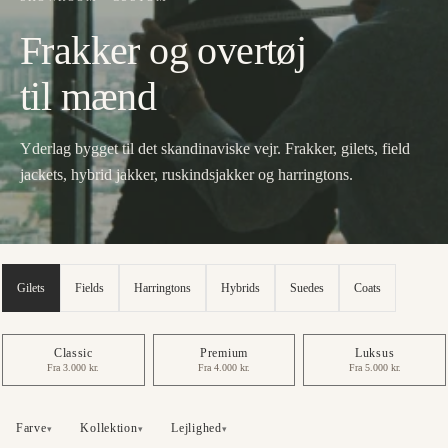
Frakker og overtøj
til mænd
Yderlag bygget til det skandinaviske vejr. Frakker, gilets, field
jackets, hybrid jakker, ruskindsjakker og harringtons.
Gilets
Fields
Harringtons
Hybrids
Suedes
Coats
Classic
Premium
Luksus
Fra 3.000 kr.
Fra 4.000 kr.
Fra 5.000 kr.
Farve
Kollektion
Lejlighed
▾
▾
▾