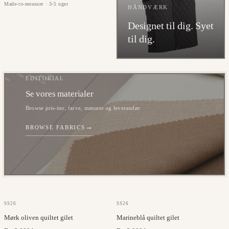
Made-to-measure · 3-5 uger
HÅNDVÆRK
Designet til dig. Syet
til dig.
EDITORIAL
Se vores materialer
Browse pris-tier, farve, mønster og leverandør
→
BROWSE FABRICS
OLMETEX
OLMETEX
SS26
SS26
Mørk oliven quiltet gilet
Marineblå quiltet gilet