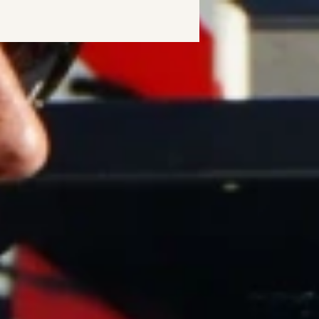
Menu
Søg
DK
/
EN
Reserver din designer