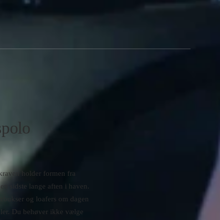
polo
kraven holder formen fra
n sidste lange aften i haven.
hørbukser og loafers om dagen
køler. Du behøver ikke vælge