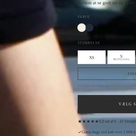
mellem at se godt ud og holde 
FARVE
·
HVID
STØRRELSE
S
XS
BESTILLING
FIN
Udsolgte størrelser kan strikkes på bestil
VÆLG S
5,0 ud af 5 · 32 Goog
“
Fantastisk oplevelse hos House o
Gratis fragt ved køb over 1.000 kr