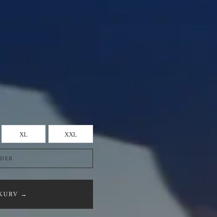
XL
XXL
NDER
 KURV →