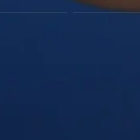
ekanter · afslutter ærmet, så det falder roligt
6,5 cm ribkant i bunden · falder på plads, i
‹