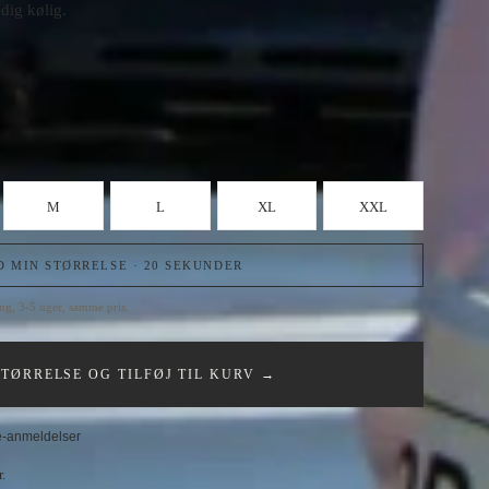
dig kølig.
M
L
XL
XXL
D MIN STØRRELSE · 20 SEKUNDER
ling, 3-5 uger, samme pris.
TØRRELSE OG TILFØJ TIL KURV →
+
le-anmeldelser
f Vinterberg ved køb af jakke. Stort udvalg af stof, så tag gerne den
.