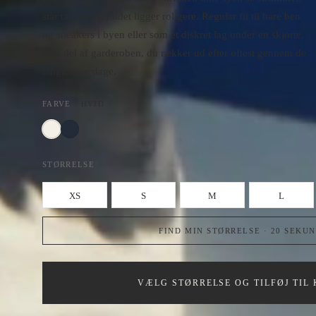
står tættere og faldet ligger roligere. Regular fit til bare ben
og sneakers i byen eller som et diskret lag under en skjorte.
Den del af garderoben, du rækker ud efter oftest gennem de
lange, lyse dage.
FARVE
·
HVID
STØRRELSE
XS
S
M
L
FIND MIN STØRRELSE · 20 SEKU
VÆLG STØRRELSE OG TILFØJ TIL