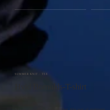
Krave med 7,5 cm spids · tre knapper i ægte perlemor
Ribstrikkede ærm
SUMMER KNIT · TEE
Hvid Bomulds-T-shirt
800 kr.
Ikke en almindelig t-shirt - strikket, ikke syet, så strukturen