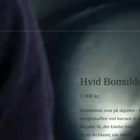
›
SUMMER KNIT · POLO
Hvid Bomulds
1.000 kr.
Sommerens svar på skjorten - 
morgenkaffen ved havnen til de
Regular fit, der klæder både 
og en let blazer, når aftenen 