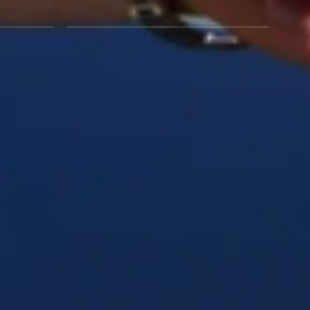
kke sammen
2 cm ribstrikket halskant · forskellen på strik og almindelig
jersey
›