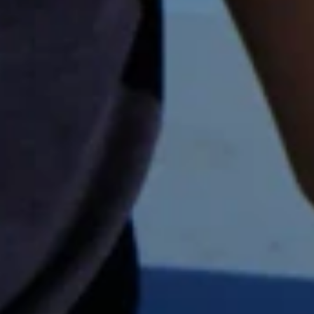
SUMMER KNIT · HÅNDVÆRKET
Detaljerne, du betaler fo
Hver tee og polo strikkes i form og samles i hånden, i 2/60
bomuldsgarn med 16 gauge finhed. Det er forskellen på en t-s
og en strikket tee - og den kan ses, hvis man kommer tæt nok 