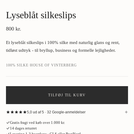
Lyseblåt silkeslips
800 kr.
Et lyseblåt silkeslips i 100% silke med naturlig glans og rent,
tidløst udtryk - til bryllup, business og formelle lejligheder.
100% SILKE
·
HOUSE OF VINTERBERG
TILFØJ TIL KURV
+
5,0 ud af 5 · 32 Google-anmeldelser
“
Fantastisk oplevelse hos House of Vinterberg ved køb af jakke. Stort
Gratis fragt ved køb over 1.000 kr.
udvalg af stof, så tag gerne den skjorte og de bukser på, som jakken skal
14 dages returret
passe til. Opmålingen tager cirka en time og bliver udført meget
Levering 1-3 hverdage · GLS eller PostNord