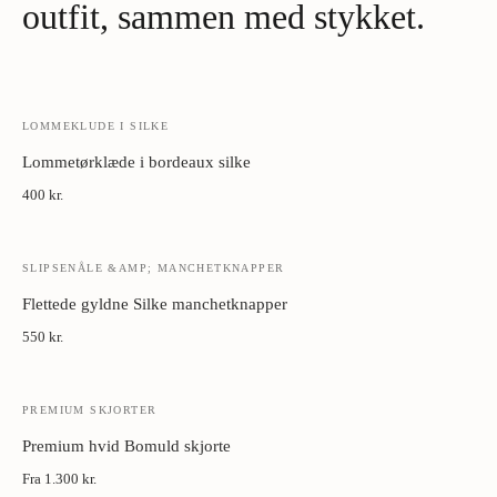
outfit, sammen med stykket.
jakkesæt til bryllup eller formel business.
Kombiner med en struktureret blazer og mørke bukser til et poleret,
moderne look.
Tilføj et lommetørklæde i komplementerende tone for ekstra
LOMMEKLUDE I SILKE
raffinement.
Lommetørklæde i bordeaux silke
400 kr.
SLIPSENÅLE &AMP; MANCHETKNAPPER
Flettede gyldne Silke manchetknapper
550 kr.
PREMIUM SKJORTER
Premium hvid Bomuld skjorte
Fra
1.300 kr.