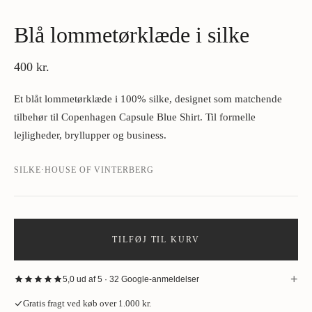
Blå lommetørklæde i silke
400 kr.
Et blåt lommetørklæde i 100% silke, designet som matchende
tilbehør til Copenhagen Capsule Blue Shirt. Til formelle
lejligheder, bryllupper og business.
SILKE
·
HOUSE OF VINTERBERG
TILFØJ TIL KURV
+
5,0 ud af 5 · 32 Google-anmeldelser
“
Fantastisk oplevelse hos House of Vinterberg ved køb af jakke. Stort
Gratis fragt ved køb over 1.000 kr.