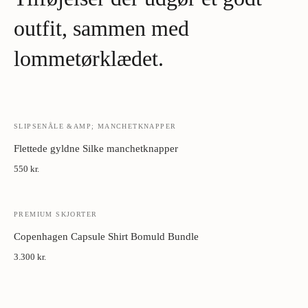
Metal manchetknapper:
Tør med blødt klæde. Opbevar i æske
væk fra fugt.
outfit, sammen med
lommetørklædet.
SLIPSENÅLE &AMP; MANCHETKNAPPER
Flettede gyldne Silke manchetknapper
550 kr.
PREMIUM SKJORTER
Copenhagen Capsule Shirt Bomuld Bundle
3.300 kr.