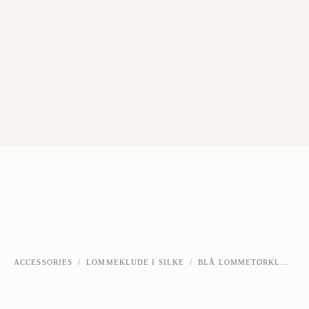
ACCESSORIES
/
LOMMEKLUDE I SILKE
/
BLÅ LOMMETØRKLÆDE I SILKE
‹
›