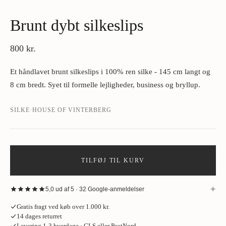
Brunt dybt silkeslips
800 kr.
Et håndlavet brunt silkeslips i 100% ren silke - 145 cm langt og
8 cm bredt. Syet til formelle lejligheder, business og bryllup.
SILKE
·
HOUSE OF VINTERBERG
TILFØJ TIL KURV
+
5,0 ud af 5 · 32 Google-anmeldelser
“
Fantastisk oplevelse hos House of Vinterberg ved køb af jakke. Stort
Gratis fragt ved køb over 1.000 kr.
udvalg af stof, så tag gerne den skjorte og de bukser på, som jakken skal
14 dages returret
passe til. Opmålingen tager cirka en time og bliver udført meget
Levering 1-3 hverdage · GLS eller PostNord