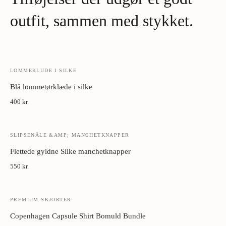
Metal manchetknapper:
Tør med blødt klæde. Opbevar i æske
væk fra fugt.
outfit, sammen med stykket.
LOMMEKLUDE I SILKE
Blå lommetørklæde i silke
400 kr.
SLIPSENÅLE &AMP; MANCHETKNAPPER
Flettede gyldne Silke manchetknapper
550 kr.
PREMIUM SKJORTER
Copenhagen Capsule Shirt Bomuld Bundle