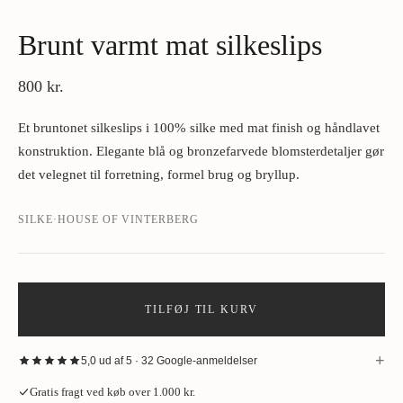
Brunt varmt mat silkeslips
800 kr.
Et bruntonet silkeslips i 100% silke med mat finish og håndlavet
konstruktion. Elegante blå og bronzefarvede blomsterdetaljer gør
det velegnet til forretning, formel brug og bryllup.
SILKE
·
HOUSE OF VINTERBERG
TILFØJ TIL KURV
+
5,0 ud af 5 · 32 Google-anmeldelser
“
Fantastisk oplevelse hos House of Vinterberg ved køb af jakke. Stort
Gratis fragt ved køb over 1.000 kr.