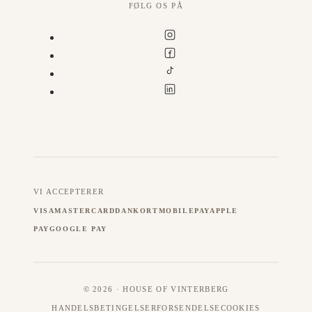
FØLG OS PÅ
VI ACCEPTERER
VISA
MASTERCARD
DANKORT
MOBILEPAY
APPLE
PAY
GOOGLE PAY
© 2026 · HOUSE OF VINTERBERG
HANDELSBETINGELSER
FORSENDELSE
COOKIES