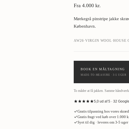
Fra
4.000 kr.
›
Mørkegrå pinstripe jakke skræ
København.
AW26
·
VIRGIN WOOL
·
HOUSE 
BOOK EN MÅLTAGNING
MADE-TO-MEASURE · 3-5 UGER
To måder at få jakken. Samme håndværk, 
5,0 ud af 5 · 32 Goog
“
Fantastisk oplevelse hos House o
Gratis tilpasning hos vores skræ
skjorte og de bukser på, som jakke
Gratis fragt ved køb over 1.000 kr
meget professionelt. Jeg endte me
Syet til dig · leveres om 3-5 uger