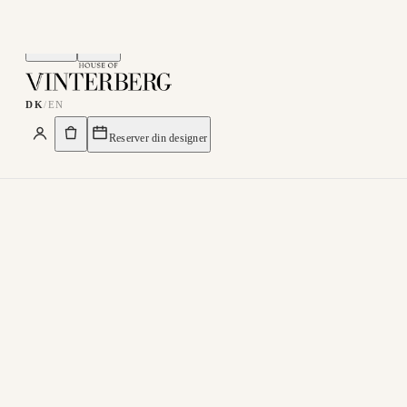
Menu
Søg
DK
/
EN
Reserver din designer