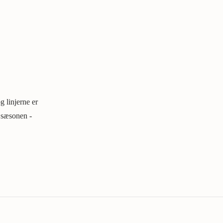
g linjerne er
l sæsonen -
N