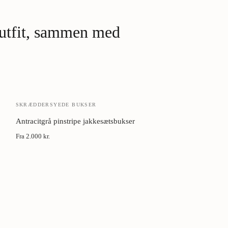
vævningens retning.
Cedertræ i skabet.
Naturlig 
 outfit, sammen med
Luft mellem brug.
Lad jakken
SKRÆDDERSYEDE BUKSER
Antracitgrå pinstripe jakkesætsbukser
Fra
2.000 kr.