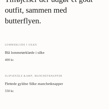
Metal manchetknapper:
Tør med blødt klæde. Opbevar i æske
væk fra fugt.
outfit, sammen med
butterflyen.
LOMMEKLUDE I SILKE
Blå lommetørklæde i silke
400 kr.
SLIPSENÅLE &AMP; MANCHETKNAPPER
Flettede gyldne Silke manchetknapper
550 kr.