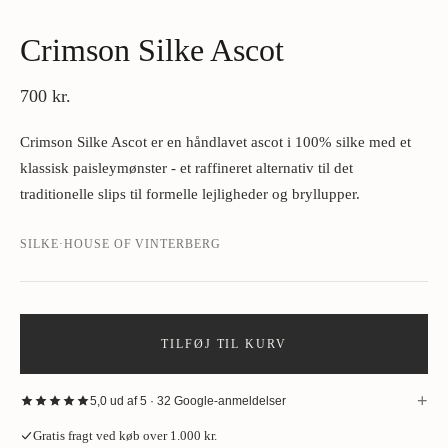
Crimson Silke Ascot
700 kr.
Crimson Silke Ascot er en håndlavet ascot i 100% silke med et
klassisk paisleymønster - et raffineret alternativ til det
traditionelle slips til formelle lejligheder og bryllupper.
SILKE
·
HOUSE OF VINTERBERG
TILFØJ TIL KURV
+
5,0 ud af 5 · 32 Google-anmeldelser
“
Fantastisk oplevelse hos House of Vinterberg ved køb af jakke. Stort
Gratis fragt ved køb over 1.000 kr.