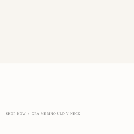
SHOP NOW
/
GRÅ MERINO ULD V-NECK
‹
›