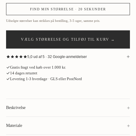
FIND MIN STØRRELSE · 20 SEKUNDER
Udsolgte størrelser kan strikkes på bestilling, 3-5 uger, samme pris.
VÆLG STØRRELSE OG TILFØJ TIL KURV →
+
5,0 ud af 5 · 32 Google-anmeldelser
“
Fantastisk oplevelse hos House of Vinterberg ved køb af jakke. Stort
Gratis fragt ved køb over 1.000 kr.
udvalg af stof, så tag gerne den skjorte og de bukser på, som jakken skal
14 dages returret
passe til. Opmålingen tager cirka en time og bliver udført meget
Levering 1-3 hverdage · GLS eller PostNord
professionelt. Jeg endte med en skræddersyet jakke, der sidder perfekt.
Kan varmt anbefales.
”
Kurt Jacobsen
·
Google
· for 2 måneder siden
“
God gammeldags service. Sophus og hans team er både fagligt skarpe
+
og super imødekommende. Deres “Build Your Wardrobe”-forløb er guld
Beskrivelse
værd for folk som mig, der ikke har styr på, hvad der spiller sammen,
men gerne vil opbygge en gennemtænkt garderobe. Kan varmt
+
Materiale
anbefales.
”
Mik Resen Lønborg
·
Google
· for 3 måneder siden