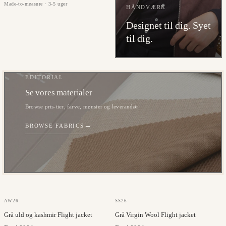
Made-to-measure · 3-5 uger
HÅNDVÆRK
Designet til dig. Syet
til dig.
EDITORIAL
Se vores materialer
Browse pris-tier, farve, mønster og leverandør
→
BROWSE FABRICS
GAZABA
MARLANE
AW26
SS26
Grå uld og kashmir Flight jacket
Grå Virgin Wool Flight jacket