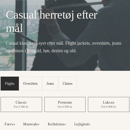
Casual herretøj efter
mål
Casual klassikere syet efter mål. Flight jackets, overshirts, jeans
og chinos i bomuld, hør, denim og uld.
Flights
Overshirts
Jeans
Chinos
Classic
Premium
Luksus
Fra 3.300 kr.
Fra 4.500 kr.
Fra 6.000 kr.
Farve
Materiale
Kollektion
Lejlighed
▾
▾
▾
▾