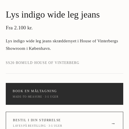
Lys indigo wide leg jeans
Fra
2.100 kr.
Lys indigo wide leg jeans skræddersyet i House of Vinterbergs
Showroom i København.
SS26
·
BOMULD
·
HOUSE OF VINTERBERG
BOOK EN MÅLTAGNING
MADE-TO-MEASURE · 3-5 UGER
BESTIL I DIN STØRRELSE
→
LAVES PÅ BESTILLING · 3-5 UGER