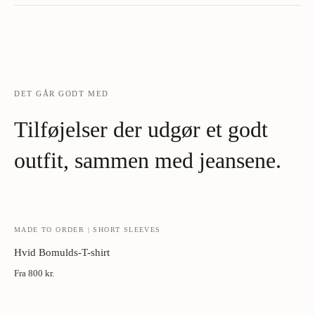
Aldrig hjemmevask.
Kun professionel rensning ved behov - typisk
én gang per sæson.
Buede træbøjler.
Bevarer skulderpartiet. Aldrig metal eller plast.
DET GÅR GODT MED
Damper, ikke strygejern.
Hold 5-10 cm fra stykket, bevæg langs
Tilføjelser der udgør et godt
vævningens retning.
outfit, sammen med jeansene.
Cedertræ i skabet.
Naturlig beskyttelse mod møl.
Luft mellem brug.
Lad jakken hvile 24 timer på en bøjle.
MADE TO ORDER | SHORT SLEEVES
Hvid Bomulds-T-shirt
Fra
800 kr.