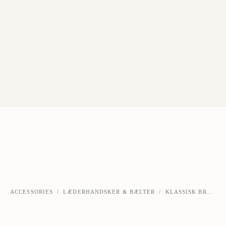
ACCESSORIES
/
LÆDERHANDSKER & BÆLTER
/
KLASSISK BRUNT LÆDERBÆLTE