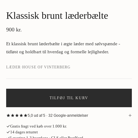
Klassisk brunt læderbælte
900 kr.
Et klassisk brunt læderbælte i ægte læder med sølvspænde -
tidløst og holdbart til hverdag og formelle lejligheder.
LÆDER
·
HOUSE OF VINTERBERG
TILFØJ TIL KURV
+
5,0 ud af 5 · 32 Google-anmeldelser
“
Fantastisk oplevelse hos House of Vinterberg ved køb af jakke. Stort
Gratis fragt ved køb over 1.000 kr.
udvalg af stof, så tag gerne den skjorte og de bukser på, som jakken skal
14 dages returret
passe til. Opmålingen tager cirka en time og bliver udført meget
Levering 1-3 hverdage · GLS eller PostNord