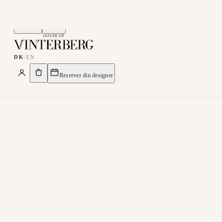
Menu
Søg
DK
/
EN
Reserver din designer