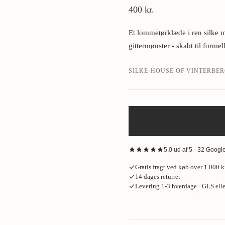
400 kr.
›
Et lommetørklæde i ren silke m
gittermønster - skabt til formel
SILKE
·
HOUSE OF VINTERBE
5,0 ud af 5 · 32 Goog
“
Fantastisk oplevelse hos House o
Gratis fragt ved køb over 1.000 kr
skjorte og de bukser på, som jakke
14 dages returret
meget professionelt. Jeg endte me
Levering 1-3 hverdage · GLS ell
Kurt Jacobsen
·
Google
· for 2 måned
“
God gammeldags service. Sophus
Deres “Build Your Wardrobe”-forlø