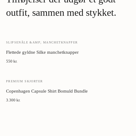
Metal manchetknapper:
Tør med blødt klæde. Opbevar i æske
væk fra fugt.
outfit, sammen med stykket.
SLIPSENÅLE &AMP; MANCHETKNAPPER
Flettede gyldne Silke manchetknapper
550 kr.
PREMIUM SKJORTER
Copenhagen Capsule Shirt Bomuld Bundle
3.300 kr.