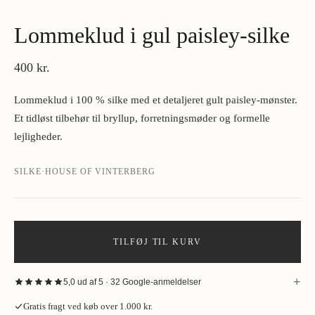
Lommeklud i gul paisley-silke
400 kr.
Lommeklud i 100 % silke med et detaljeret gult paisley-mønster.
Et tidløst tilbehør til bryllup, forretningsmøder og formelle
lejligheder.
SILKE
·
HOUSE OF VINTERBERG
TILFØJ TIL KURV
+
5,0 ud af 5 · 32 Google-anmeldelser
“
Fantastisk oplevelse hos House of Vinterberg ved køb af jakke. Stort
Gratis fragt ved køb over 1.000 kr.