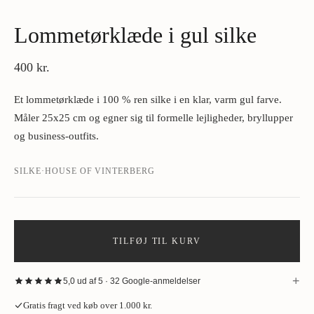
Lommetørklæde i gul silke
400 kr.
Et lommetørklæde i 100 % ren silke i en klar, varm gul farve.
Måler 25x25 cm og egner sig til formelle lejligheder, bryllupper
og business-outfits.
SILKE
·
HOUSE OF VINTERBERG
TILFØJ TIL KURV
+
5,0 ud af 5 · 32 Google-anmeldelser
“
Fantastisk oplevelse hos House of Vinterberg ved køb af jakke. Stort
Gratis fragt ved køb over 1.000 kr.