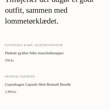
Metal manchetknapper:
Tør med blødt klæde. Opbevar i æske
væk fra fugt.
outfit, sammen med
lommetørklædet.
SLIPSENÅLE &AMP; MANCHETKNAPPER
Flettede gyldne Silke manchetknapper
550 kr.
PREMIUM SKJORTER
Copenhagen Capsule Shirt Bomuld Bundle
3.300 kr.