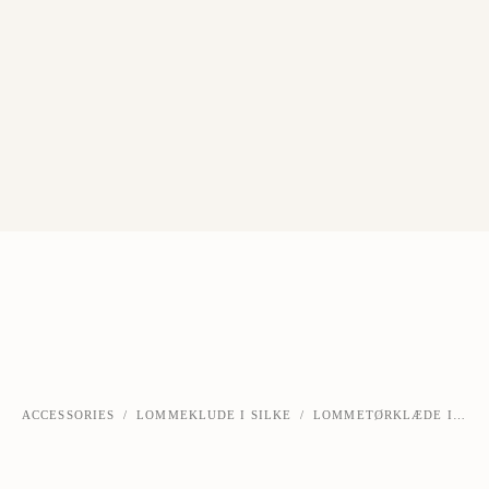
ACCESSORIES
/
LOMMEKLUDE I SILKE
/
LOMMETØRKLÆDE I MARINEBLÅ SILKE
‹
›