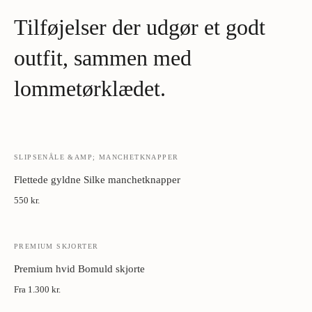
med læderconditioner to gange om året.
Tilføjelser der udgør et godt
Metal manchetknapper:
Tør med blødt klæde. Opbevar i æske
væk fra fugt.
outfit, sammen med
lommetørklædet.
SLIPSENÅLE &AMP; MANCHETKNAPPER
Flettede gyldne Silke manchetknapper
550 kr.
PREMIUM SKJORTER
Premium hvid Bomuld skjorte
Fra
1.300 kr.