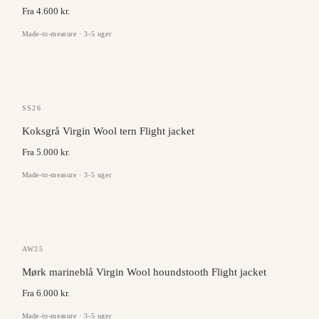
Fra 4.600 kr.
Made-to-measure · 3-5 uger
ANGELICO
SS26
Koksgrå Virgin Wool tern Flight jacket
Fra 5.000 kr.
Made-to-measure · 3-5 uger
DRAGO
AW25
Mørk marineblå Virgin Wool houndstooth Flight jacket
Fra 6.000 kr.
Made-to-measure · 3-5 uger