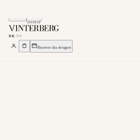
Menu
Søg
DK
/
EN
Reserver din designer