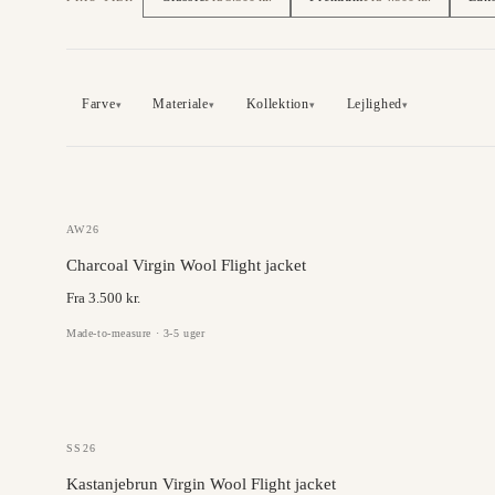
Farve
Materiale
Kollektion
Lejlighed
▾
▾
▾
▾
GAZABA
AW26
Charcoal Virgin Wool Flight jacket
Fra 3.500 kr.
Made-to-measure · 3-5 uger
JC COLLECTION
SS26
Kastanjebrun Virgin Wool Flight jacket