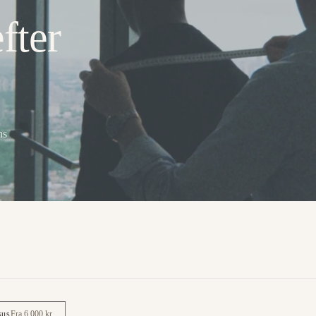
fter
ns
sus
Fra 6.000 kr.