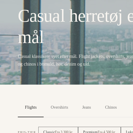
Casual herretøj e
mål
Casual klassikere syet efter mål. Flight jackets, overshirts, jea
og chinos i bomuld, hør, denim og uld.
Flights
Overshirts
Jeans
Chinos
Classic
Fra 3.300 kr.
Premium
Fra 4.500 kr.
Luk
PRIS-TIER