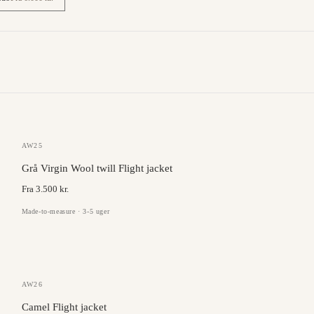
JC COLLECTION
AW25
Grå Virgin Wool twill Flight jacket
Fra 3.500 kr.
Made-to-measure · 3-5 uger
GAZABA
AW26
Camel Flight jacket