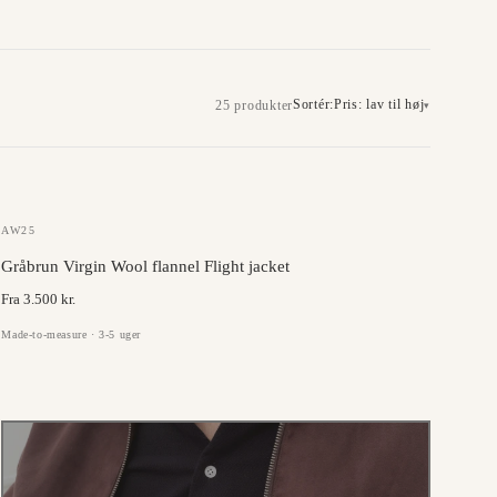
Sortér:
Pris: lav til høj
25 produkter
▾
JC COLLECTION
AW25
Gråbrun Virgin Wool flannel Flight jacket
Fra 3.500 kr.
Made-to-measure · 3-5 uger