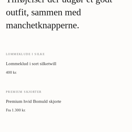
Metal manchetknapper:
Tør med blødt klæde. Opbevar i æske
væk fra fugt.
outfit, sammen med
manchetknapperne.
LOMMEKLUDE I SILKE
Lommeklud i sort silketwill
400 kr.
PREMIUM SKJORTER
Premium hvid Bomuld skjorte
Fra
1.300 kr.