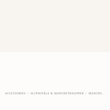
ACCESSORIES
/
SLIPSENÅLE & MANCHETKNAPPER
/
MANCHETKNAPPER I SØLV
‹
›