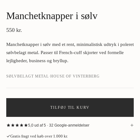
Manchetknapper i sølv
550 kr.
Manchetknapper i sølv med et rent, minimalistisk udtryk i poleret
sølvbelagt metal. Passer til French-cuff skjorter ved formelle
lejligheder, business og bryllup.
SØLVBELAGT METAL
·
HOUSE OF VINTERBERG
TILFØJ TIL KURV
+
5,0 ud af 5 · 32 Google-anmeldelser
“
God gammeldags service. Sophus og hans team er både fagligt skarpe
Gratis fragt ved køb over 1.000 kr.