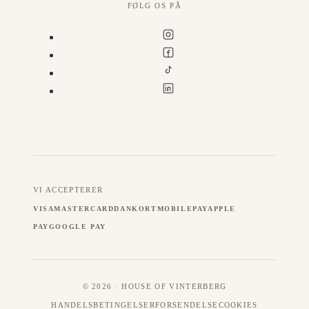
FØLG OS PÅ
VI ACCEPTERER
VISA
MASTERCARD
DANKORT
MOBILEPAY
APPLE
PAY
GOOGLE PAY
© 2026 · HOUSE OF VINTERBERG
HANDELSBETINGELSER
FORSENDELSE
COOKIES