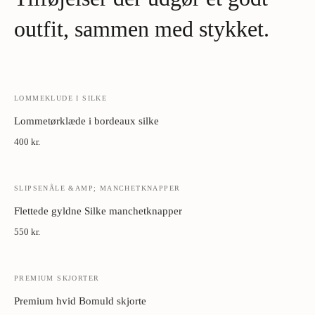
Metal manchetknapper:
Tør med blødt klæde. Opbevar i æske
Par Navy Royal silkeslipset med en hvid eller lyseblå skjorte og et
væk fra fugt.
outfit, sammen med stykket.
skræddersyet jakkesæt
Prøv det med en strikket blazer og mørke bukser til et mere afslappet,
moderne udtryk
Kombiner med et lommetørklæde i komplementær tone for ekstra
LOMMEKLUDE I SILKE
raffinement
Lommetørklæde i bordeaux silke
400 kr.
SLIPSENÅLE &AMP; MANCHETKNAPPER
Flettede gyldne Silke manchetknapper
550 kr.
PREMIUM SKJORTER
Premium hvid Bomuld skjorte