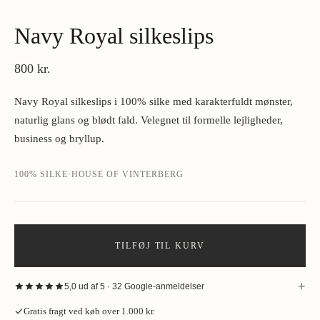
Navy Royal silkeslips
800 kr.
Navy Royal silkeslips i 100% silke med karakterfuldt mønster,
naturlig glans og blødt fald. Velegnet til formelle lejligheder,
business og bryllup.
100% SILKE
·
HOUSE OF VINTERBERG
TILFØJ TIL KURV
+
5,0 ud af 5 · 32 Google-anmeldelser
“
Fantastisk oplevelse hos House of Vinterberg ved køb af jakke. Stort
Gratis fragt ved køb over 1.000 kr.