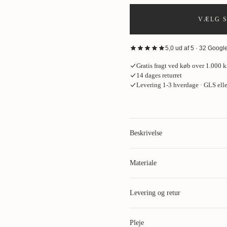
VÆLG S
5,0 ud af 5 · 32 Goog
“
Fantastisk oplevelse hos House o
Gratis fragt ved køb over 1.000 kr
skjorte og de bukser på, som jakke
14 dages returret
meget professionelt. Jeg endte me
Levering 1-3 hverdage · GLS ell
Kurt Jacobsen
·
Google
· for 2 måned
“
God gammeldags service. Sophus
Deres “Build Your Wardrobe”-forlø
Beskrivelse
Mik Resen Lønborg
·
Google
· for 3 
“
House of Vinterberg udstråler ko
Materiale
perfektion og ægte håndværk. De er
Materiale
:
Mathias Rytter
·
Google
· for 4 måned
Levering og retur
Standard levering:
Pleje