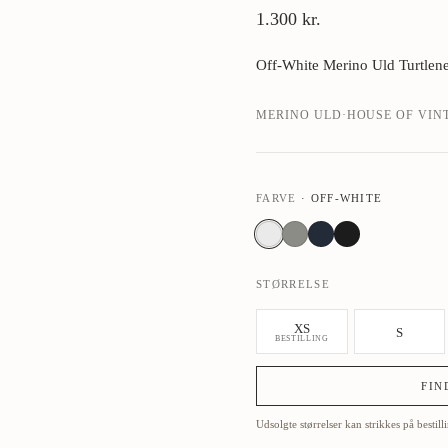
1.300 kr.
›
Off-White Merino Uld Turtlene
MERINO ULD
·
HOUSE OF VIN
FARVE
·
OFF-WHITE
STØRRELSE
XS
S
BESTILLING
FIN
Udsolgte størrelser kan strikkes på bestil