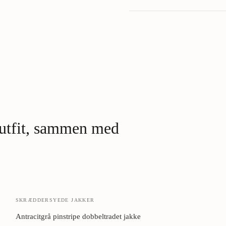
Made to Order:
Brand:
Returnering:
Skånevask kold (30°).
Eller 
Flad tørring.
Aldrig på bøjle 
vægt.
Aldrig tørretumbler.
Den fil
Damper for rynker.
Eller str
Cedertræ i skabet.
Naturlig m
 outfit, sammen med
SKRÆDDERSYEDE JAKKER
Antracitgrå pinstripe dobbeltradet jakke