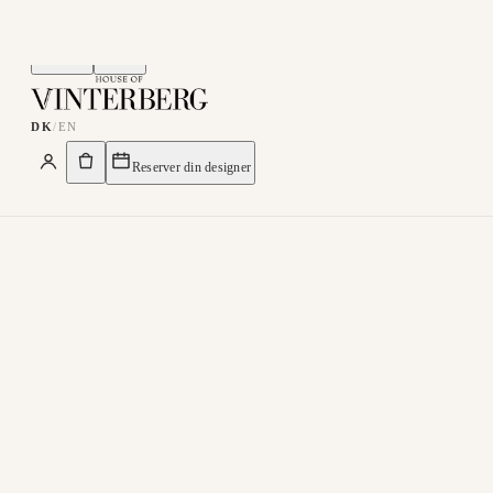
Menu
Søg
DK
/
EN
Reserver din designer