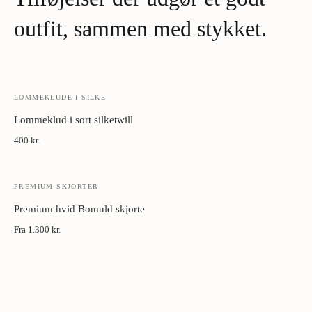
Metal manchetknapper:
Tør med blødt klæde. Opbevar i æske
væk fra fugt.
outfit, sammen med stykket.
LOMMEKLUDE I SILKE
Lommeklud i sort silketwill
400 kr.
PREMIUM SKJORTER
Premium hvid Bomuld skjorte
Fra
1.300 kr.