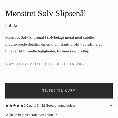
Mønstret Sølv Slipsenål
550 kr.
Mønstret Sølv Slipsenål i sølvbelagt metal med subtile
indgraverede detaljer og en 6 cm slank profil - et raffineret
tilbehør til formelle lejligheder, business og bryllup.
SØLVBELAGT METAL
·
HOUSE OF VINTERBERG
TILFØJ TIL KURV
+
5,0 ud af 5 · 32 Google-anmeldelser
“
Fantastisk oplevelse hos House of Vinterberg ved køb af jakke. Stort
Gratis fragt ved køb over 1.000 kr.