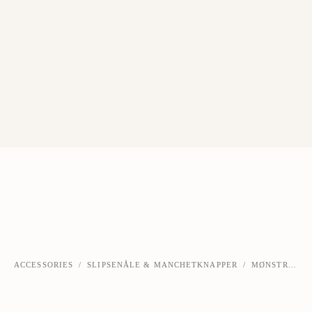
ACCESSORIES
/
SLIPSENÅLE & MANCHETKNAPPER
/
MØNSTRET SØLV SLIPSENÅL
‹
›