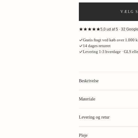
VÆLG S
5,0 ud af 5 · 32 Goog
“
Fantastisk oplevelse hos House o
Gratis fragt ved køb over 1.000 kr
skjorte og de bukser på, som jakke
14 dages returret
meget professionelt. Jeg endte me
Levering 1-3 hverdage · GLS ell
Kurt Jacobsen
·
Google
· for 2 måned
“
God gammeldags service. Sophus
Deres “Build Your Wardrobe”-forlø
Beskrivelse
Mik Resen Lønborg
·
Google
· for 3 
“
House of Vinterberg udstråler ko
Materiale
perfektion og ægte håndværk. De er
Materiale
:
Mathias Rytter
·
Google
· for 4 måned
Levering og retur
Standard levering:
Pleje