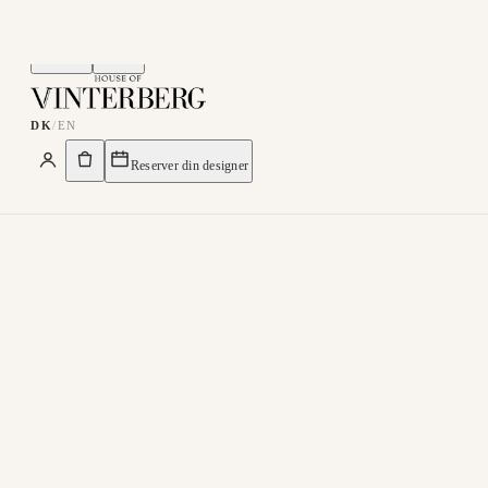
Menu
Søg
DK
/
EN
Reserver din designer