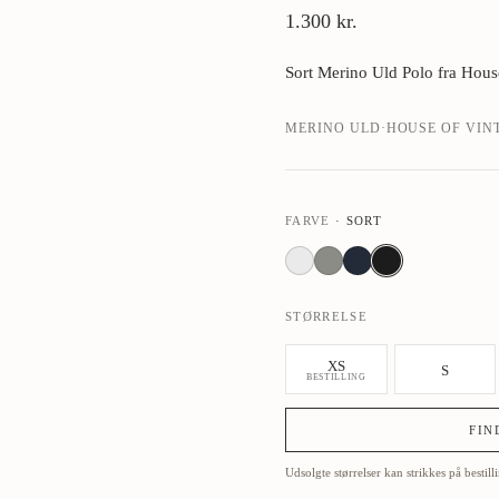
1.300 kr.
›
Sort Merino Uld Polo fra Hous
MERINO ULD
·
HOUSE OF VIN
FARVE
·
SORT
STØRRELSE
XS
S
BESTILLING
FIN
Udsolgte størrelser kan strikkes på bestil