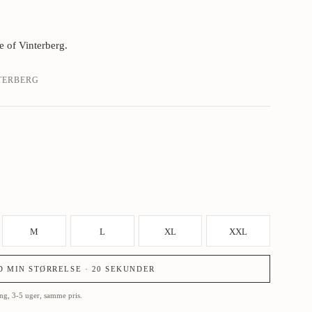
e of Vinterberg.
TERBERG
M
L
XL
XXL
D MIN STØRRELSE · 20 SEKUNDER
ling, 3-5 uger, samme pris.