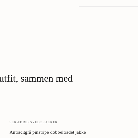
Made to Order:
Returnering:
Brand:
Skånevask kold (30°).
Eller 
Flad tørring.
Aldrig på bøjle 
vægt.
Aldrig tørretumbler.
Den fil
Damper for rynker.
Eller str
Cedertræ i skabet.
Naturlig m
 outfit, sammen med
SKRÆDDERSYEDE JAKKER
Antracitgrå pinstripe dobbeltradet jakke