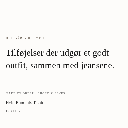
Aldrig hjemmevask.
Kun professionel rensning ved behov - typisk
én gang per sæson.
Buede træbøjler.
Bevarer skulderpartiet. Aldrig metal eller plast.
DET GÅR GODT MED
Damper, ikke strygejern.
Hold 5-10 cm fra stykket, bevæg langs
Tilføjelser der udgør et godt
vævningens retning.
outfit, sammen med jeansene.
Cedertræ i skabet.
Naturlig beskyttelse mod møl.
Luft mellem brug.
Lad jakken hvile 24 timer på en bøjle.
MADE TO ORDER | SHORT SLEEVES
Hvid Bomulds-T-shirt
Fra
800 kr.