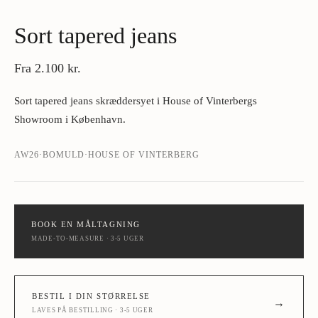
Sort tapered jeans
Fra
2.100 kr.
Sort tapered jeans skræddersyet i House of Vinterbergs
Showroom i København.
AW26
·
BOMULD
·
HOUSE OF VINTERBERG
BOOK EN MÅLTAGNING
MADE-TO-MEASURE · 3-5 UGER
BESTIL I DIN STØRRELSE
→
LAVES PÅ BESTILLING · 3-5 UGER