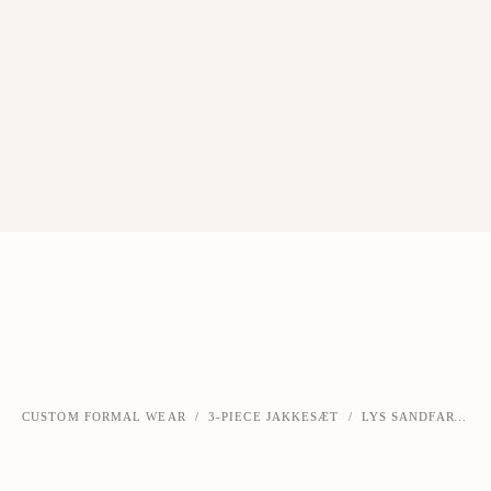
CUSTOM FORMAL WEAR
/
3-PIECE JAKKESÆT
/
LYS SANDFARVET SUPER 110S 3-PIECE JAKKESÆT
‹
›