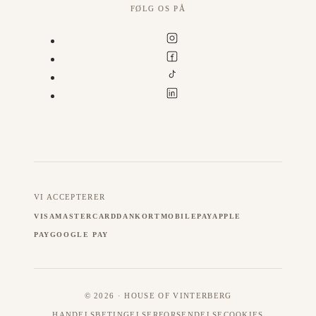
FØLG OS PÅ
VI ACCEPTERER
VISA
MASTERCARD
DANKORT
MOBILEPAY
APPLE
PAY
GOOGLE PAY
© 2026 · HOUSE OF VINTERBERG
HANDELSBETINGELSER
FORSENDELSE
COOKIES