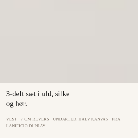
tidsløst udtryk.
OTTE STILBILLEDER · FORÅR OG SOMMER 26
En kuratering af sæsonens stemninger. Lyse paletter, lette
materialer og afslappede silhuetter, der overskrider de
traditionelle påklædningskoder.
SE
04
LANIFICIO DI PRAY · UNDARTED
3-delt sæt i uld, silke
og hør.
VEST · 7 CM REVERS · UNDARTED, HALV KANVAS · FRA
LANIFICIO DI PRAY