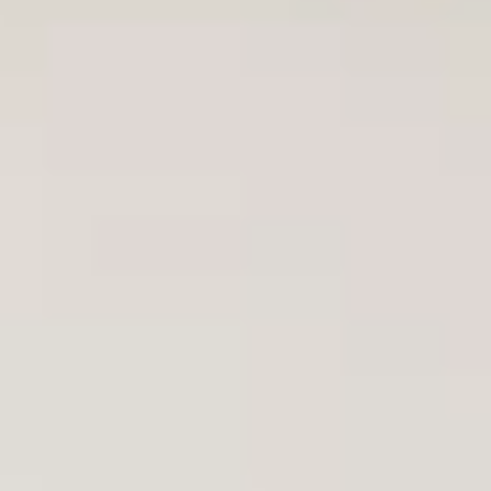
SE
01
DRAGO · SLIM FIT · MONTI
Lysegråt 2-delt
jakkesæt.
HÅNDLAVET · SLIM FIT · SKJORTE FRA MONTI
Et stille, sommerklart sæt. Lysegrå uld med en hvid
premium-skjorte fra Monti. Bygget med håndlavede
detaljer fra knaphul til revers, så stykket bærer lige så
pænt på en lang dag som ved første prøvning.
SE
02
DRAGO · CANDIANI · MTO KNITWEAR
Sommerlige uld- og