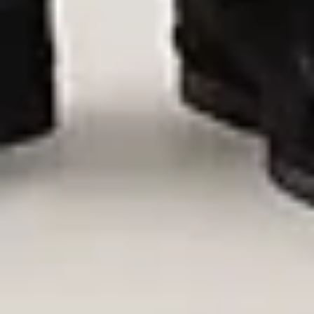
monokromatiske
silhuetter.
Til Spring/Summer 26 har vi mere afslappede former og
monokromatiske silhuetter som inspiration.
Luksusfritidstøj overskrider de traditionelle
påklædningskoder og gøres personligt gennem et udvalg
af lette og farverige materialer fra vores Spring/Summer
26-materialekollektion.
Otte looks, én sæson. Hver enkelt komposition er bygget af
stykker, du kan blande indbyrdes, og som passer til både
kontoret, kysten og bryllupsdagen.