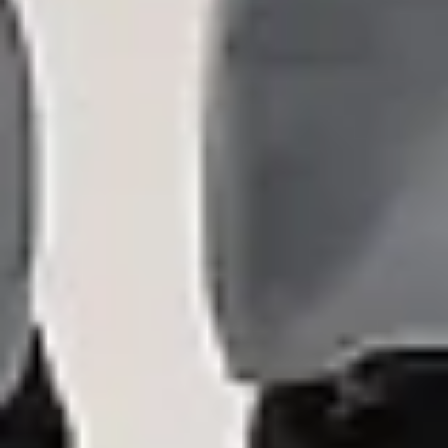
INSPIRATIONSDAGBOG · 11. FEBRUAR 2026
Forår og sommer 26.
Otte looks med afslappede former, monokromatiske silhuetter og
lette, farverige materialer fra sæsonens kollektion.
Luksusfritidstøj der overskrider traditionelle påklædningskoder.
01
INSPIRATION
02
LOOKS
03
PASFORM
04
GILETS
01
INSPIRATION
Lette materialer,