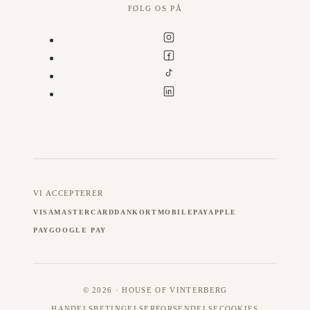
FØLG OS PÅ
VI ACCEPTERER
VISA
MASTERCARD
DANKORT
MOBILEPAY
APPLE
PAY
GOOGLE PAY
© 2026 · HOUSE OF VINTERBERG
HANDELSBETINGELSER
FORSENDELSE
COOKIES