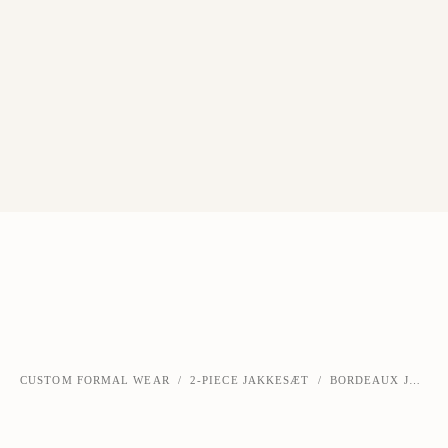
CUSTOM FORMAL WEAR
/
2-PIECE JAKKESÆT
/
BORDEAUX JAKKESÆT FRA HOV COLLECTION
‹
›