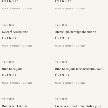
Fra 1.600 kr.
Fra 1.600 kr.
Made-to-measure · 3-5 uger
Made-to-measure · 3-5 uger
JC COLLECTION
RUKI
SKJORTER
SKJORTER
Lysegrå twillskjorte
Antracitgrå herringbone skjorte
Fra 1.600 kr.
Fra 1.900 kr.
Made-to-measure · 3-5 uger
Made-to-measure · 3-5 uger
BRISBANE MOSS
BRISBANE MOSS
SKJORTER
SKJORTER
Brun hørskjorte
Brun hørskjorte med mandarinkrave
Fra 1.900 kr.
Fra 1.900 kr.
Made-to-measure · 3-5 uger
Made-to-measure · 3-5 uger
JC COLLECTION
RUKI
SKJORTER
SKJORTER
Brunmeleret skjorte
Cremefarvet med brune striber pinstripe skjorte