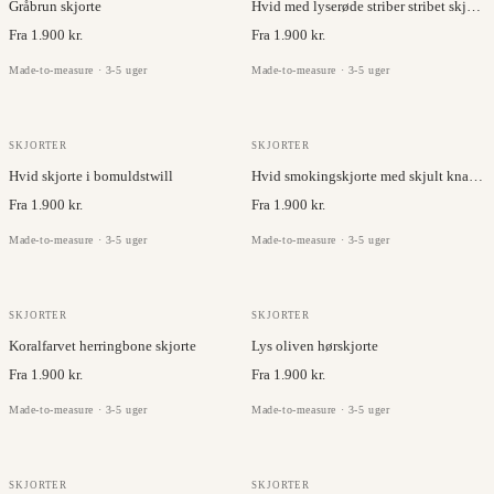
Gråbrun skjorte
Hvid med lyserøde striber stribet skjorte
Fra 1.900 kr.
Fra 1.900 kr.
Made-to-measure · 3-5 uger
Made-to-measure · 3-5 uger
JC COLLECTION
SKJORTER
SKJORTER
Hvid skjorte i bomuldstwill
Hvid smokingskjorte med skjult knaplukning
Fra 1.900 kr.
Fra 1.900 kr.
Made-to-measure · 3-5 uger
Made-to-measure · 3-5 uger
BRISBANE MOSS
RUKI
SKJORTER
SKJORTER
Koralfarvet herringbone skjorte
Lys oliven hørskjorte
Fra 1.900 kr.
Fra 1.900 kr.
Made-to-measure · 3-5 uger
Made-to-measure · 3-5 uger
TESSUTI DI SONDRIO
RUKI
SKJORTER
SKJORTER