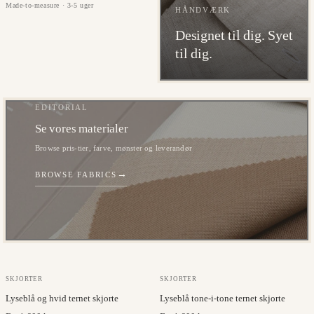
Made-to-measure · 3-5 uger
HÅNDVÆRK
Designet til dig. Syet
til dig.
EDITORIAL
Se vores materialer
Browse pris-tier, farve, mønster og leverandør
→
BROWSE FABRICS
JC COLLECTION
JC COLLECTION
SKJORTER
SKJORTER
Lyseblå og hvid ternet skjorte
Lyseblå tone-i-tone ternet skjorte