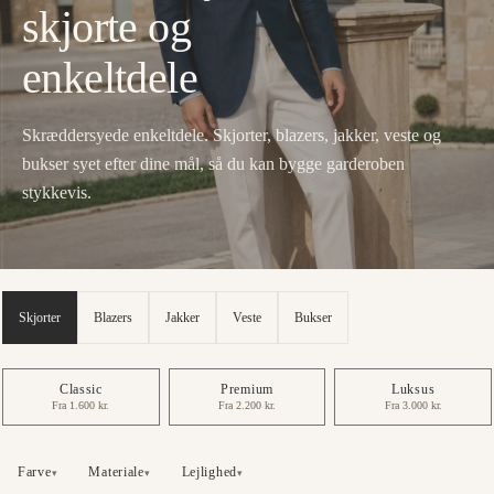
skjorte og
enkeltdele
Skræddersyede enkeltdele. Skjorter, blazers, jakker, veste og
bukser syet efter dine mål, så du kan bygge garderoben
stykkevis.
Skjorter
Blazers
Jakker
Veste
Bukser
Classic
Premium
Luksus
Fra 1.600 kr.
Fra 2.200 kr.
Fra 3.000 kr.
Farve
Materiale
Lejlighed
▾
▾
▾