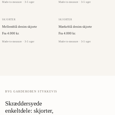
Made-to-measure · 3-5 uger
Made-to-measure · 3-5 uger
ALBINI
ALBINI
SKJORTER
SKJORTER
Mellemblå denim skjorte
Mørkeblå denim skjorte
Fra 4.000 kr.
Fra 4.000 kr.
Made-to-measure · 3-5 uger
Made-to-measure · 3-5 uger
BYG GARDEROBEN STYKKEVIS
Skræddersyede
enkeltdele: skjorter,