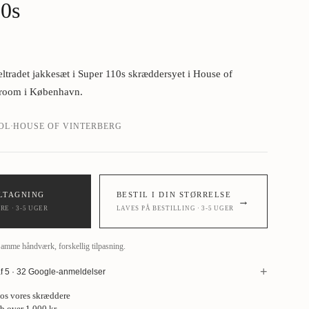
10s
tradet jakkesæt i Super 110s skræddersyet i House of
wroom i København.
OL
·
HOUSE OF VINTERBERG
LTAGNING
BESTIL I DIN STØRRELSE
→
E · 3-5 UGER
LAVES PÅ BESTILLING · 3-5 UGER
Samme håndværk, forskellig tilpasning.
+
af 5 · 32 Google-anmeldelser
se hos House of Vinterberg ved køb af jakke. Stort udvalg af stof, så
hos vores skræddere
te og de bukser på, som jakken skal passe til. Opmålingen tager cirka
øb over 1.000 kr.