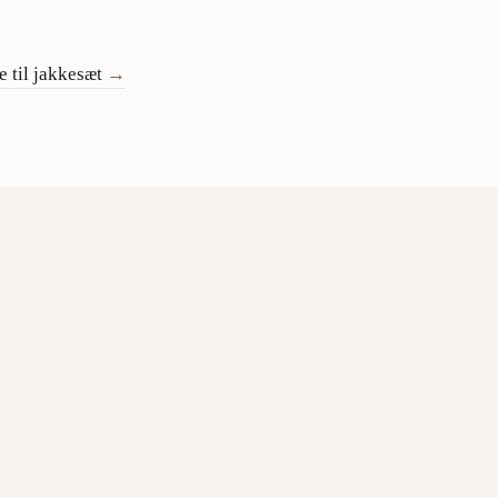
N
 til jakkesæt
→