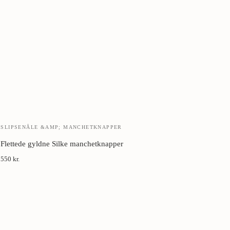
trygejern.
Hold 5-10 cm fra stykket, bevæg langs
ing.
bet.
Naturlig beskyttelse mod møl.
ug.
Lad jakken hvile 24 timer på en bøjle.
SLIPSENÅLE &AMP; MANCHETKNAPPER
Flettede gyldne Silke manchetknapper
550 kr.