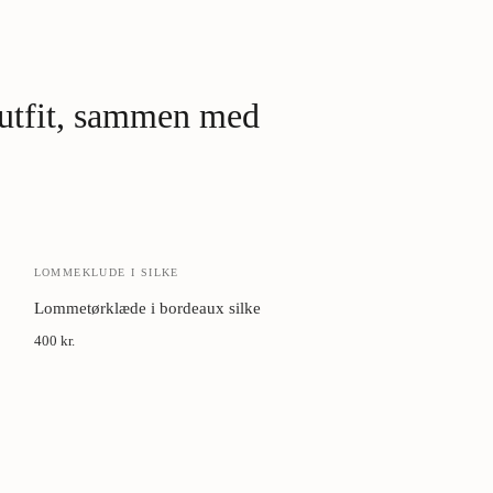
Damper, ikke s
vævningens retn
Cedertræ i ska
 outfit, sammen med
Luft mellem br
LOMMEKLUDE I SILKE
Lommetørklæde i bordeaux silke
400 kr.