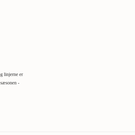
g linjerne er
l sæsonen -