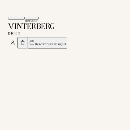
Menu
Søg
DK
/
EN
Reserver din designer