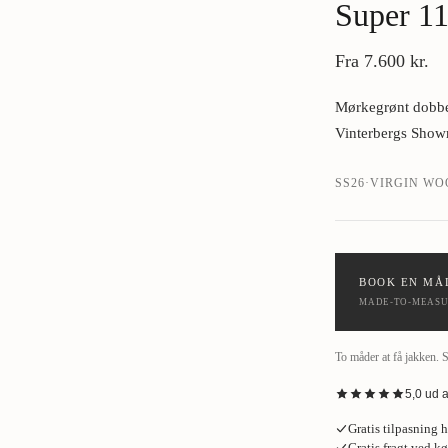
Super 1
›
Fra
7.600 kr.
Mørkegrønt dobbel
Vinterbergs Sho
SS26
·
VIRGIN WO
BOOK EN MÅ
MADE-TO-MEASUR
To måder at få jakken. 
5,0 ud 
“
Fantastisk oplevel
Gratis tilpasning 
tag gerne den skjor
Gratis fragt ved k