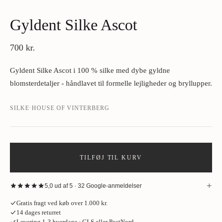
Gyldent Silke Ascot
700 kr.
Gyldent Silke Ascot i 100 % silke med dybe gyldne
blomsterdetaljer - håndlavet til formelle lejligheder og bryllupper.
SILKE
·
HOUSE OF VINTERBERG
TILFØJ TIL KURV
+
5,0 ud af 5 · 32 Google-anmeldelser
“
Fantastisk oplevelse hos House of Vinterberg ved køb af jakke. Stort
Gratis fragt ved køb over 1.000 kr.
udvalg af stof, så tag gerne den skjorte og de bukser på, som jakken skal
14 dages returret
passe til. Opmålingen tager cirka en time og bliver udført meget
Levering 1-3 hverdage · GLS eller PostNord