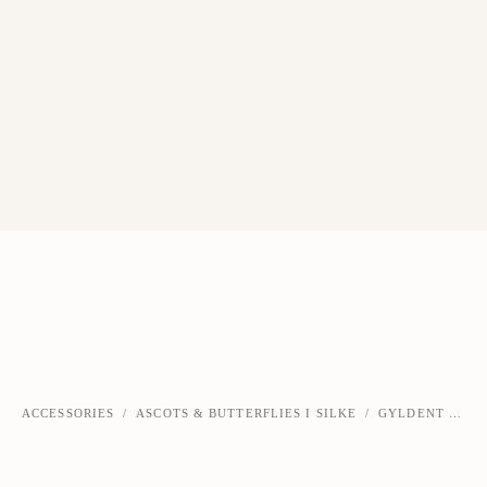
ACCESSORIES
/
ASCOTS & BUTTERFLIES I SILKE
/
GYLDENT SILKE ASCOT
‹
›