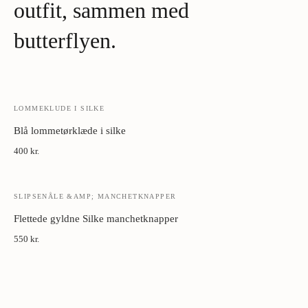
outfit, sammen med
Knyt dit gyldne silke ascot til en wingkrave-skjorte ved black-tie-
begivenheder for et klassisk formelt look
butterflyen.
Kombiner med en standardkrave-skjorte og et skræddersyet jakkesæt
for et personligt og elegant udtryk
Afrund looket med et matchende lommetørklæde i silke for et poleret
og sammenhængende finish
LOMMEKLUDE I SILKE
Blå lommetørklæde i silke
400 kr.
SLIPSENÅLE &AMP; MANCHETKNAPPER
Flettede gyldne Silke manchetknapper
550 kr.