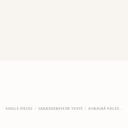
SINGLE PIECES
/
SKRÆDDERSYEDE VESTE
/
KOKSGRÅ NÅLESTRIBET S130 ULD VEST
‹
›