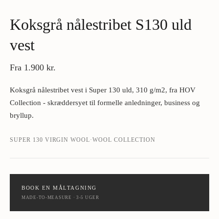
Koksgrå nålestribet S130 uld
vest
Fra
1.900 kr.
Koksgrå nålestribet vest i Super 130 uld, 310 g/m2, fra HOV
Collection - skræddersyet til formelle anledninger, business og
bryllup.
SUPER 130 VIRGIN WOOL
·
WOOL COLLECTION
BOOK EN MÅLTAGNING
MADE-TO-MEASURE · 3-5 UGER