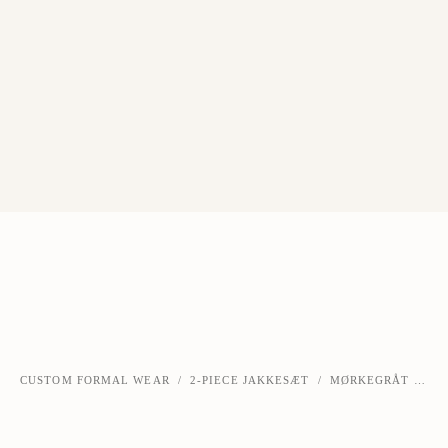
CUSTOM FORMAL WEAR
/
2-PIECE JAKKESÆT
/
MØRKEGRÅT PINSTRIPE DOBBELTRADET JAKKESÆT
‹
›