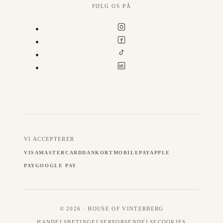
FØLG OS PÅ
VI ACCEPTERER
VISA
MASTERCARD
DANKORT
MOBILEPAY
APPLE
PAY
GOOGLE PAY
© 2026 · HOUSE OF VINTERBERG
HANDELSBETINGELSER
FORSENDELSE
COOKIES