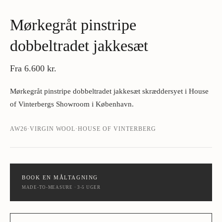
Mørkegråt pinstripe
dobbeltradet jakkesæt
Fra
6.600 kr.
Mørkegråt pinstripe dobbeltradet jakkesæt skræddersyet i House
of Vinterbergs Showroom i København.
AW26
·
VIRGIN WOOL
·
HOUSE OF VINTERBERG
BOOK EN MÅLTAGNING
MADE-TO-MEASURE · 3-5 UGER