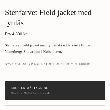
Stenfarvet Field jacket med
lynlås
Fra
4.800 kr.
Stenfarvet Field jacket med lynlås skræddersyet i House of
Vinterbergs Showroom i København.
AW25
·
VANDAFVISENDE STOF
·
HOUSE OF VINTERBERG
BOOK EN MÅLTAGNING
MADE-TO-MEASURE · 3-5 UGER