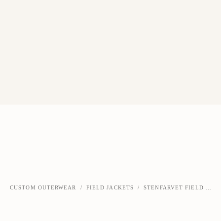
CUSTOM OUTERWEAR
/
FIELD JACKETS
/
STENFARVET FIELD JACKET MED LYNLÅS
‹
›