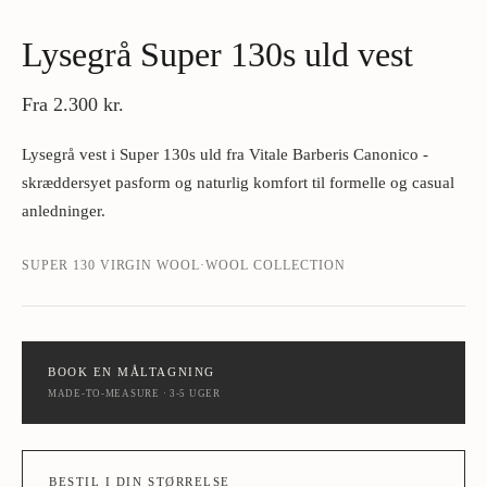
Lysegrå Super 130s uld vest
Fra
2.300 kr.
Lysegrå vest i Super 130s uld fra Vitale Barberis Canonico -
skræddersyet pasform og naturlig komfort til formelle og casual
anledninger.
SUPER 130 VIRGIN WOOL
·
WOOL COLLECTION
BOOK EN MÅLTAGNING
MADE-TO-MEASURE · 3-5 UGER
BESTIL I DIN STØRRELSE