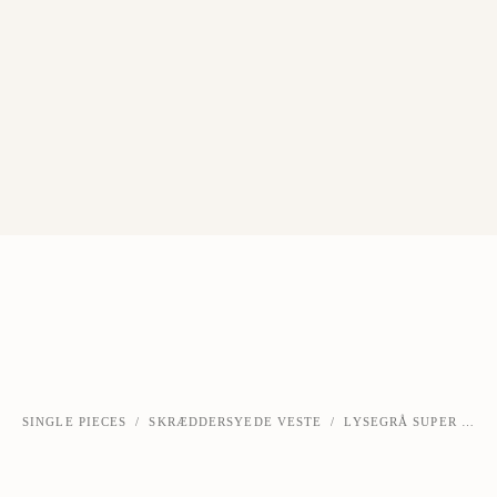
SINGLE PIECES
/
SKRÆDDERSYEDE VESTE
/
LYSEGRÅ SUPER 130S ULD VEST
‹
›