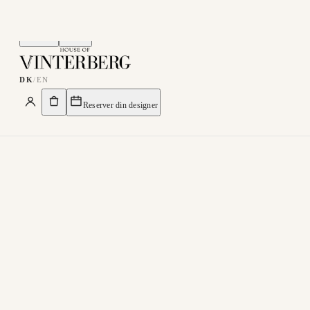
Menu
Søg
DK
/
EN
Reserver din designer