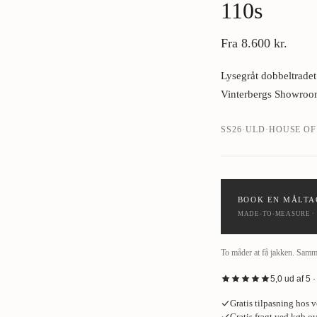
110s
›
Fra
8.600 kr.
Lysegråt dobbeltradet
Vinterbergs Showroo
SS26
·
ULD
·
HOUSE OF
BOOK EN MÅLTA
MADE-TO-MEASURE · 
To måder at få jakken. Samme
5,0 ud af 5
“
Fantastisk oplevelse ho
Gratis tilpasning hos 
gerne den skjorte og de
Gratis fragt ved køb ov