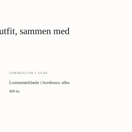
Damper, ikke stryg
vævningens retning.
Cedertræ i skabet.
 outfit, sammen med
Luft mellem brug.
LOMMEKLUDE I SILKE
Lommetørklæde i bordeaux silke
400 kr.