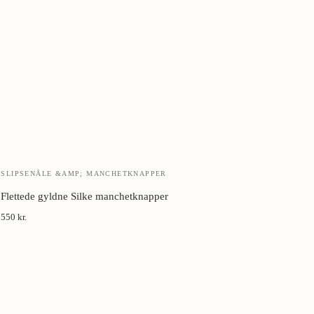
ejern.
Hold 5-10 cm fra stykket, bevæg langs
Naturlig beskyttelse mod møl.
Lad jakken hvile 24 timer på en bøjle.
SLIPSENÅLE &AMP; MANCHETKNAPPER
Flettede gyldne Silke manchetknapper
550 kr.